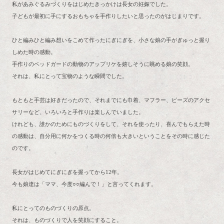
私があみぐるみづくりをはじめたきっかけは長女の妊娠でした。
子どもが最初に手にするおもちゃを手作りしたいと思ったのがはじまりです。
ひと編みひと編み想いをこめて作ったにぎにぎを、小さな娘の手がぎゅっと握り
しめた時の感動。
手作りのベッドガードの動物のアップリケを嬉しそうに眺める娘の笑顔。
それは、私にとって宝物のような瞬間でした。
もともと手芸は好きだったので、それまでにも巾着、マフラー、ビーズのアクセ
サリーなど、いろいろと手作りは楽しんでいました。
けれども、誰かのためにものづくりをして、それを使ったり、喜んでもらえた時
の感動は、自分用に何かをつくる時の何倍も大きいということをその時に感じた
のです。
長女がはじめてにぎにぎを握ってから12年。
今も娘達は「ママ、今度○○編んで！」と言ってくれます。
私にとってのものづくりの原点。
それは、ものづくりで人を笑顔にすること。