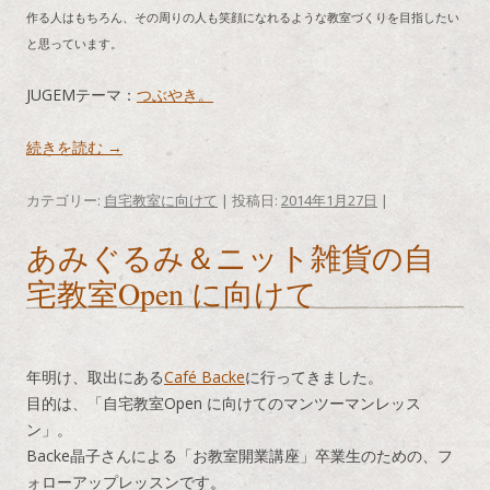
作る人はもちろん、その周りの人も笑顔になれるような教室づくりを目指したい
と思っています。
JUGEMテーマ：
つぶやき。
続きを読む
→
カテゴリー:
自宅教室に向けて
| 投稿日:
2014年1月27日
|
あみぐるみ＆ニット雑貨の自
宅教室Open に向けて
年明け、取出にある
Café Backe
に行ってきました。
目的は、「自宅教室Open に向けてのマンツーマンレッス
ン」。
Backe晶子さんによる「お教室開業講座」卒業生のための、フ
ォローアップレッスンです。