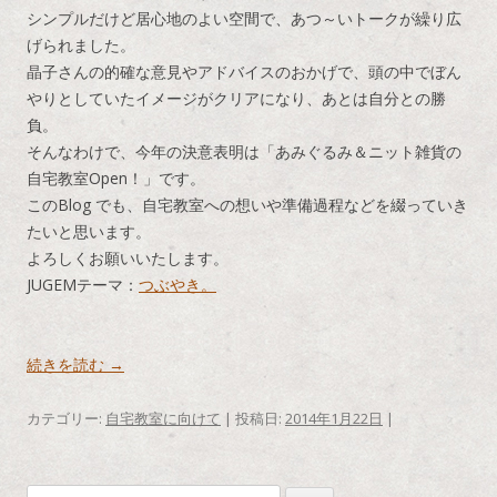
シンプルだけど居心地のよい空間で、あつ～いトークが繰り広
げられました。
晶子さんの的確な意見やアドバイスのおかげで、頭の中でぼん
やりとしていたイメージがクリアになり、あとは自分との勝
負。
そんなわけで、今年の決意表明は「あみぐるみ＆ニット雑貨の
自宅教室Open！」です。
このBlog でも、自宅教室への想いや準備過程などを綴っていき
たいと思います。
よろしくお願いいたします。
JUGEMテーマ：
つぶやき。
続きを読む
→
カテゴリー:
自宅教室に向けて
| 投稿日:
2014年1月22日
|