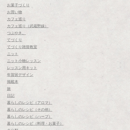
お菓子づくり
お買い物
カフェ巡り
カフェ巡り（武蔵野線）
つぶやき。
てづくり
てづくり雑貨教室
ニット
ニット小物レッスン
レッスン用キット
年賀状デザイン
掲載本
旅
日記
暮らしのレシピ（アロマ）
暮らしのレシピ（その他）
暮らしのレシピ（ハーブ）
暮らしのレシピ（料理・お菓子）