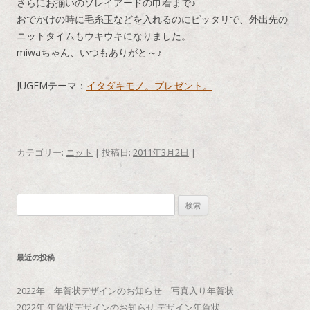
さらにお揃いのソレイアードの巾着まで♪
おでかけの時に毛糸玉などを入れるのにピッタリで、外出先の
ニットタイムもウキウキになりました。
miwaちゃん、いつもありがと～♪
JUGEMテーマ：
イタダキモノ。プレゼント。
カテゴリー:
ニット
| 投稿日:
2011年3月2日
|
検
索
:
最近の投稿
2022年 年賀状デザインのお知らせ 写真入り年賀状
2022年 年賀状デザインのお知らせ デザイン年賀状