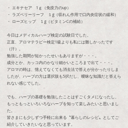
・ エキナセア 1ｇ（免疫力のup）
・ ラズベリーリーフ １g（収れん作用で口内炎症状の緩和）
・ ローズヒップ １g（ビタミンCの補給）
今日はメディカルハーブ検定の試験日でした。
正直、アロマテラピー検定1級よりも私には難しかったです
（汗）。
勉強した期間が短かったせいもありますが・・・。
成分とか、カッコ内のかなり細かいところまで出て・・・。
アロマの時は、憶えてなくても消去法で答えが分かったりしま
したが、ハーブの方は選択肢も5択だし、曖昧な知識だと答えら
れない感じでした。
でも、ハーブの基礎を勉強したことはすごくタメになったし、
もっともっといろいろなハーブを知って楽しみたいと思いまし
た。
皆さまにも少しずつ手軽に出来る〝暮らしのレシピ〟としてご
紹介していきたいなと思っています。