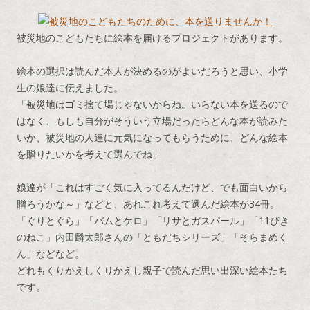
被災地のこどもたちに絵本を届けるプロジェクトがあります。
絵本の選択は読んだ本人が決めるのがよいだろうと思い、小学
生の娘達に伝えました。
「被災地はゴミ捨て場じゃないからね。いらない本を送るので
はなく、もしも自分がそういう立場だったらどんな本が読みた
いか、被災地の人達に元気になってもらうために、どんな絵本
を贈りたいかを考えて選んでね」
娘達が「これはすごく気に入ってるんだけど、でも面白いから
贈ろうかな～」などと、あれこれ考えて選んだ絵本が34冊。
「ぐりとぐら」「バムとケロ」「リサとガスパール」「11ぴき
のねこ」内田麟
太郎さんの「ともだちシリーズ」「そらまめく
ん」などなど。
どれもくりかえしくりかえし親子で読んだ思い出深い絵本たち
です。