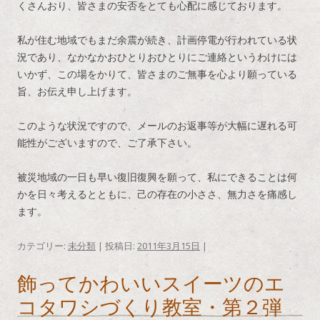
くさんおり、皆さまの安否をとても心配に感じております。
私が住む地域でもまだ余震が続き、計画停電が行われている状
況であり、なかなかおひとりおひとりにご連絡というわけには
いかず、この場をかりて、皆さまのご無事を心より願っている
旨、お伝え申し上げます。
このような状況ですので、メールのお返事等が大幅に遅れる可
能性がございますので、ご了承下さい。
被災地域の一日も早い復旧復興を願って、私にできることは何
かを日々考えるとともに、己の存在の小ささ、無力さを痛感し
ます。
カテゴリー:
未分類
| 投稿日:
2011年3月15日
|
飾ってかわいいスイーツのエ
コタワシづくり教室・第２弾