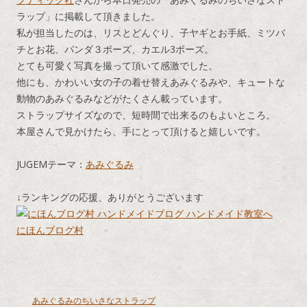
ス
ラップ」に掲載して頂きました。
私が担当したのは、リスとどんぐり、子ヤギとお手紙、ミツバ
キ
チとお花、パンダ３ポーズ、カエル3ポーズ。
ッ
とても可愛く写真を撮って頂いて感激でした。
プ
他にも、かわいい女の子の着せ替えあみぐるみや、キュートな
動物のあみぐるみなどがたくさん載っています。
ストラップサイズなので、短時間で出来るのもよいところ。
本屋さんで見かけたら、手にとって頂けると嬉しいです。
JUGEMテーマ：
あみぐるみ
↓ランキングの応援、ありがとうございます
にほんブログ村
あみぐるみのちいさなストラップ