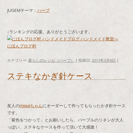
JUGEMテーマ：
ハーブ
↓ランキングの応援、ありがとうございます。
にほんブログ村
カテゴリー:
暮らしのレシピ（ハーブ）
| 投稿日:
2011年3月6日
|
ステキなかぎ針ケース
友人の
miwaちゃん
にオーダーして作ってもらったかぎ針ケース
です。
「紫色をつかって」とお願いしたら、パープルのリネンが大人
っぽい、ステキなケースを作って頂いて大感激！