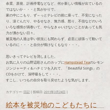
余震、原発、計画停電などなど、何か新しい情報が出ているの
ではないか・・・と気がかりで。
家の中にこもり、ず～っとテレビの前に座って、不安になった
り、涙ぐんだり、やるせなさ、無力感、怒り、不信などのいろ
いろな感情が渦巻いて、やらなきゃいけないことがあっても気
力が沸かない日々。
被災地の人達は辛い状況にも関わらず、必至に頑張って動いて
いるのに・・・と自分が情けなくもなり・・・。
思いきってテレビを消しました。
お気に入りの山野辺彩さんのカップに
Hampstead Tea
のレモン
ジンジャーティ＆ハチミツを入れて、「Beautiful Songs」の
CDをかけて、深呼吸をして・・・。
すこし、いつもの自分を取り戻せたような気がします。
カテゴリー:
日記
| 投稿日:
2011年3月24日
|
絵本を被災地のこどもたちに