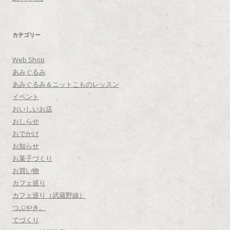
カテゴリー
Web Shop
あみぐるみ
あみぐるみ＆ニットこものレッスン
イベント
おいしいお店
おしらせ
おでかけ
お知らせ
お菓子づくり
お買い物
カフェ巡り
カフェ巡り（武蔵野線）
つぶやき。
てづくり