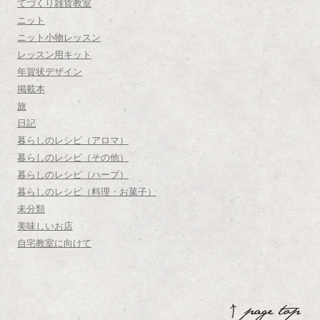
てづくり雑貨教室
ニット
ニット小物レッスン
レッスン用キット
年賀状デザイン
掲載本
旅
日記
暮らしのレシピ（アロマ）
暮らしのレシピ（その他）
暮らしのレシピ（ハーブ）
暮らしのレシピ（料理・お菓子）
未分類
美味しいお店
自宅教室に向けて