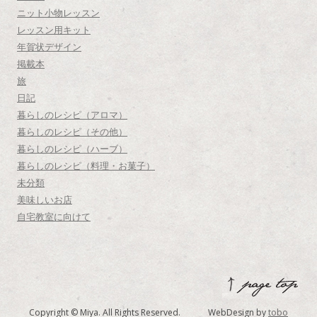
ニット小物レッスン
レッスン用キット
年賀状デザイン
掲載本
旅
日記
暮らしのレシピ（アロマ）
暮らしのレシピ（その他）
暮らしのレシピ（ハーブ）
暮らしのレシピ（料理・お菓子）
未分類
美味しいお店
自宅教室に向けて
Copyright © Miya. All Rights Reserved. WebDesign by
tobo