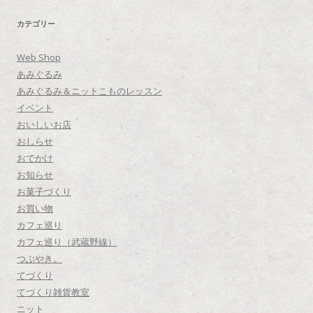
カテゴリー
Web Shop
あみぐるみ
あみぐるみ＆ニットこものレッスン
イベント
おいしいお店
おしらせ
おでかけ
お知らせ
お菓子づくり
お買い物
カフェ巡り
カフェ巡り（武蔵野線）
つぶやき。
てづくり
てづくり雑貨教室
ニット