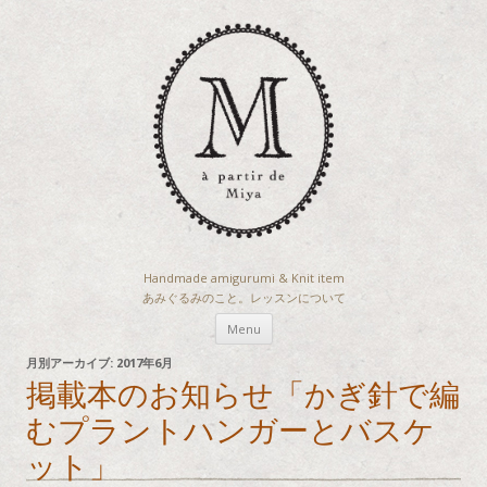
Handmade amigurumi & Knit item
あみぐるみのこと。レッスンについて
コ
Menu
ン
月別アーカイブ:
2017年6月
掲載本のお知らせ「かぎ針で編
テ
むプラントハンガーとバスケ
ン
ツ
ット」
へ