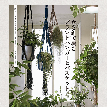
ス
キ
ッ
プ